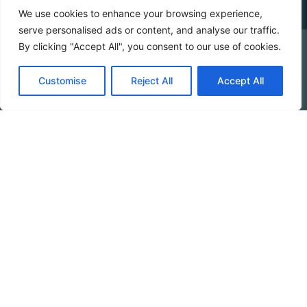
We use cookies to enhance your browsing experience,
serve personalised ads or content, and analyse our traffic.
By clicking "Accept All", you consent to our use of cookies.
VERFÜGBARKEIT PRÜFEN
Customise
Reject All
Accept All
Booking Online by Scidoo
Die 7
eindrucksvolls
ten
Wanderwege im
Cilento
Beim Wandern auf den Pfaden des Cilento, zwischen