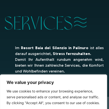
Services
Im
Resort Baia del Silenzio in Palinuro
ist alles
darauf ausgerichtet,
Stress fernzuhalten
.
Damit Ihr Aufenthalt rundum angenehm wird,
bieten wir Ihnen zahlreiche Services, die Komfort
und Wohlbefinden vereinen.
Alles ist
griffbereit
: sowohl für die täglichen
We value your privacy
Bedürfnisse von Familien als auch für echte
We use cookies to enhance your browsing experience,
Momente der Entspannung
– beginnend beim
serve personalised ads or content, and analyse our traffic.
Restaurant
bis hin zum
Wellnessbereich
.
By clicking "Accept All", you consent to our use of cookies.