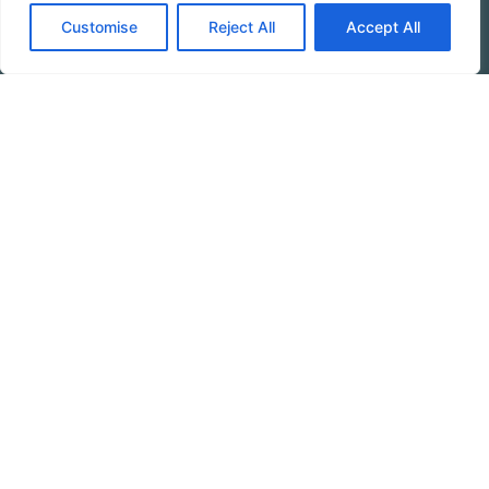
VERFÜGBARKEIT PRÜFEN
Customise
Reject All
Accept All
KONTAKTIEREN SIE
JETZT BUCHEN
Booking Online by Scidoo
UNS
BLAUE FLAGGE