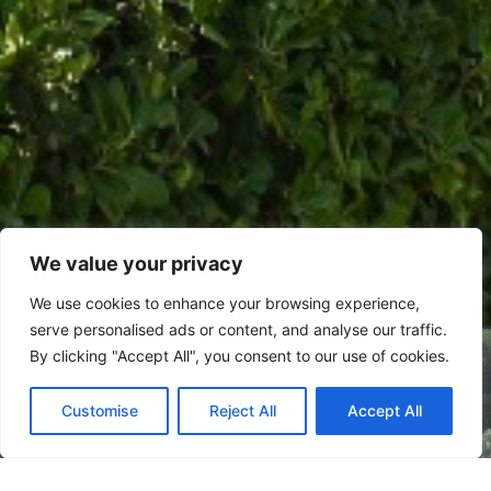
We value your privacy
We use cookies to enhance your browsing experience,
serve personalised ads or content, and analyse our traffic.
ANIMATION
By clicking "Accept All", you consent to our use of cookies.
VERFÜGBARKEIT PRÜFEN
Animation, die
Spaß und Wohlbefinden
vereint:
Customise
Reject All
Accept All
Booking Online by Scidoo
Aktivitäten, Abendshows und gemeinsame Momente,
die dafür gedacht sind, Sie zum Lächeln zu bringen, zu
entspannen und Ihren Urlaub
mit Leichtigkeit
zu