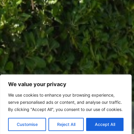
We value your privacy
We use cookies to enhance your browsing experience,
serve personalised ads or content, and analyse our traffic.
ANIMAZIONE
By clicking "Accept All", you consent to our use of cookies.
VERIFICA DISPONIBILITÀ
Animazione che unisce divertimento e benessere:
Customise
Reject All
Accept All
Booking Online by Scidoo
attività, spettacoli serali e momenti di condivisione