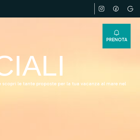
PRENOTA
IALI
 e scopri le tante proposte per la tua vacanza al mare nel