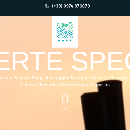
(+39) 0974 976079
ERTE SPEC
anza a Palinuro Scegli il Villaggio Residence Baia Del Silenzio
Cilento. Richiedi l’offerta che più fa per te.