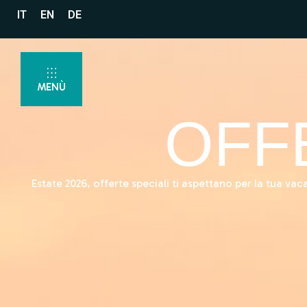
IT
EN
DE
MENÙ
OFF
Estate 2026, offerte speciali ti aspettano per la tua vac