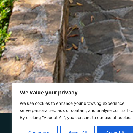
We value your privacy
We use cookies to enhance your browsing experience,
serve personalised ads or content, and analyse our traffic.
By clicking "Accept All", you consent to our use of cookies
Agosto 2026
07
Customise
Reject All
Accept All