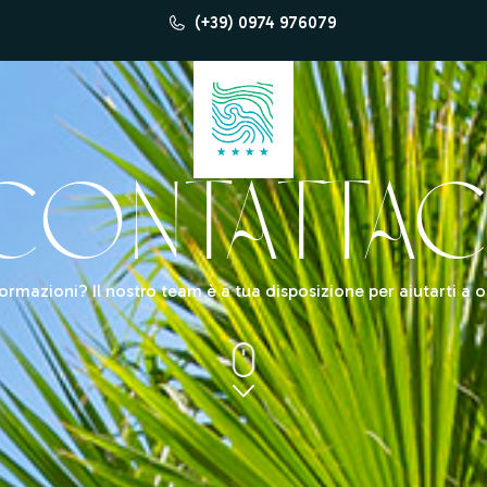
(+39) 0974 976079
CONTATTAC
mazioni? Il nostro team è a tua disposizione per aiutarti a o