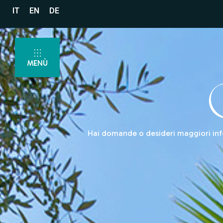
IT
EN
DE
MENÙ
Hai domande o desideri maggiori infor