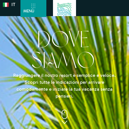
IT
DE
MENÙ
DOVE
SIAMO
Raggiungere il nostro resort è semplice e veloce.
Scopri tutte le indicazioni per arrivare
comodamente e iniziare la tua vacanza senza
pensieri.