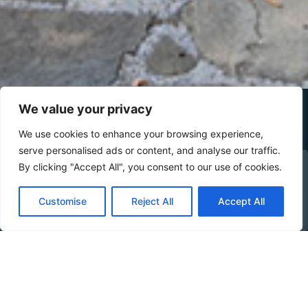
We value your privacy
We use cookies to enhance your browsing experience,
RESORT BAIA DEL
serve personalised ads or content, and analyse our traffic.
By clicking "Accept All", you consent to our use of cookies.
SILENZIO
VERIFICA DISPONIBILITÀ
Customise
Reject All
Accept All
Booking Online by Scidoo
Active & Nature Holiday Village
Via Palinuro, 2
Caprioli di Pisciotta – Palinuro (SA) – Italia