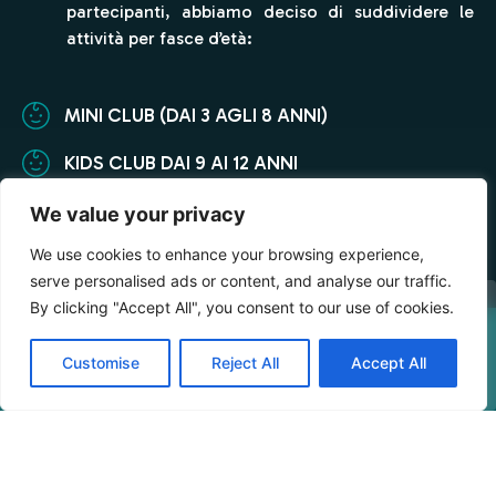
partecipanti, abbiamo deciso di suddividere le
attività per fasce d’età:
MINI CLUB (DAI 3 AGLI 8 ANNI)
KIDS CLUB DAI 9 AI 12 ANNI
JUNIOR CLUB (DAI 13 ANNI IN POI)
We value your privacy
We use cookies to enhance your browsing experience,
serve personalised ads or content, and analyse our traffic.
SCOPRI LE ATTIVITÀ
By clicking "Accept All", you consent to our use of cookies.
VERIFICA DISPONIBILITÀ
Customise
Reject All
Accept All
SERVIZIO BABYSITTER
Booking Online by Scidoo
Nel caso tu abbia bimbi troppo piccoli,
quest’anno Baia ha introdotto una grande
novità: il servizio Baby Sitter!