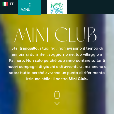
IT
DE
MENÙ
MINI CLUB
Stai tranquillo, i tuoi figli non avranno il tempo di
annoiarsi durante il soggiorno nel tuo villaggio a
Palinuro. Non solo perché potranno contare su tanti
nuovi compagni di giochi e di avventura, ma anche e
soprattutto perché avranno un punto di riferimento
irrinunciabile: il nostro
Mini Club
.