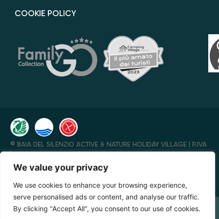
COOKIE POLICY
© BAIA DEL SILENZIO ACTIVE & NATURE HOLIDAY VILLAGE | P.IVA
00276770658 – REA 136005 SA | CAP. SOC. I.V. € 41.600 – CIN
IT065096A1W9RRB7FF
We value your privacy
DIGITAL MARKETING FTLAB S.R.L.S.
–
AIUTI DI STATO RICEVUTI
We use cookies to enhance your browsing experience,
NELL’ANNO 2023
– MADE WITH ♥️ BY
JVP
serve personalised ads or content, and analyse our traffic.
By clicking "Accept All", you consent to our use of cookies.