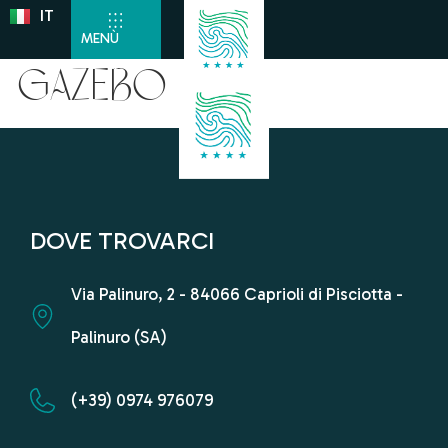
IT
DE
MENÙ
Gazebo
DOVE TROVARCI
Via Palinuro, 2 - 84066 Caprioli di Pisciotta -
Palinuro (SA)
(+39) 0974 976079