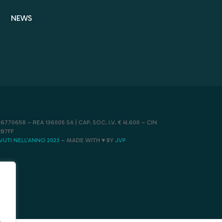
NEWS
770658 – REA 136005 SA | CAP. SOC. I.V. € 41.600 – CIN
B7FF
EVUTI NELL’ANNO 2023
– MADE WITH ♥️ BY
JVP
.