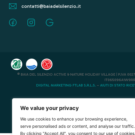
contatti@baiadelsilenzio.it
© BAIA DEL SILENZIO ACTIVE & NATURE HOLIDAY VILLAGE | P.IVA 00276
IT065096A1W9RR
DIGITAL MARKETING FTLAB S.R.L.S.
–
AIUTI DI STATO RIC
We value your privacy
We use cookies to enhance your browsing experience,
serve personalised ads or content, and analyse our traffic.
By clicking "Accept All", you consent to our use of cookies