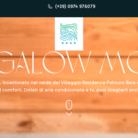
(+39) 0974 976079
ngalow M
ncastonato nel verde del Villaggio Residence Palinuro Baia de
l comfort. Dotati di aria condizionata e tv, puoi sceglierli anc