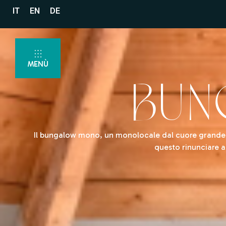
IT
EN
DE
MENÙ
Bu
Il bungalow mono, un monolocale dal cuore grande. I
questo rinunciare a